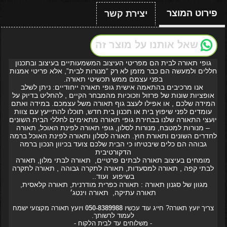
פירוט המוצר
יצירת קשר
שאל אותנו על מוצר זה
גופי תאורה לבית הם מפריטי העיצוב המשמעותיים בעיצוב ובתכנון
חללים ולמעשה הם כבר מזמן לא רק “מנורות לבית”, אלא פריטי אמנות
בפני עצמם ממש תכשיטי תאורה.
אנו מרכיבים בהתאמה אישית גופי תאורה ייחודיים: ניתן לשלב
אופציות שונות של פרזול וזכוכיות מהמבחר הקיים , להחליט בדיוק על
המידה שלכם , או אפילו לעצב גוף תאורה משל עצמכם. במידה ואתם
עומדים לפני שיפוץ בית או תכנון בית חדש, תוכלו להתייעץ עם צוות
יועצי התאורה שלנו בבחירת גופי תאורה מתאימים לחללי הבית השונים
– מנורות למטבח, מנורות לסלון, גופי תאורה לפינת האוכל, תאורה
לחדרים השונים ותאורת חוץ. תאורה לסלון ותאורה לפינת האוכל ברמה
גבוהה הם כלים שיבטיחו כי הבית שלכם צועד בכיוון הנכון ברמה
הדקורטיבית
מומחים בעיצוב תאורה לבתים פרטיים, תאורה לבתי מלון, תאורה
לבתי קפה , תאורה למסעדות, תאורה לתקרה גבוהה , תאורה לתקרה
בשיפוע ועוד..
מגוון של סגנון תאורה : תאורה כפרית מודרנית, תאורה קלאסית,
תאורה עתיקה, תאורה וינטג׳
צריך יועץ תאורה? חייג עוד עכשיו
050-8389988
ויועץ תאורה מקצועי ישמח
לעמוד לרשותך.
- משלוחים עד לבית הלקוח -