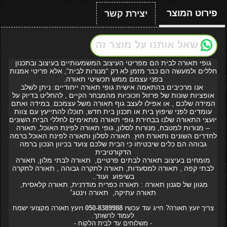
פירוט המוצר
יצירת קשר
שאל אותנו על מוצר זה
גופי תאורה לבית הם מפריטי העיצוב המשמעותיים בעיצוב ובתכנון
חללים ולמעשה הם כבר מזמן לא רק “מנורות לבית”, אלא פריטי אמנות
בפני עצמם ממש תכשיטי תאורה.
אנו מרכיבים בהתאמה אישית גופי תאורה ייחודיים: ניתן לשלב
אופציות שונות של פרזול וזכוכיות מהמבחר הקיים , להחליט בדיוק על
המידה שלכם , או אפילו לעצב גוף תאורה משל עצמכם. במידה ואתם
עומדים לפני שיפוץ בית או תכנון בית חדש, תוכלו להתייעץ עם צוות
יועצי התאורה שלנו בבחירת גופי תאורה מתאימים לחללי הבית השונים
– מנורות למטבח, מנורות לסלון, גופי תאורה לפינת האוכל, תאורה
לחדרים השונים ותאורת חוץ. תאורה לסלון ותאורה לפינת האוכל ברמה
גבוהה הם כלים שיבטיחו כי הבית שלכם צועד בכיוון הנכון ברמה
הדקורטיבית
מומחים בעיצוב תאורה לבתים פרטיים, תאורה לבתי מלון, תאורה
לבתי קפה , תאורה למסעדות, תאורה לתקרה גבוהה , תאורה לתקרה
בשיפוע ועוד..
מגוון של סגנון תאורה : תאורה כפרית מודרנית, תאורה קלאסית,
תאורה עתיקה, תאורה וינטג׳
צריך יועץ תאורה? חייג עוד עכשיו
050-8389988
ויועץ תאורה מקצועי ישמח
לעמוד לרשותך.
- משלוחים עד לבית הלקוח -