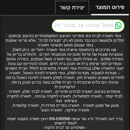
פירוט המוצר
יצירת קשר
שאל אותנו על מוצר זה
גופי תאורה לבית הם מפריטי העיצוב המשמעותיים בעיצוב ובתכנון
חללים ולמעשה הם כבר מזמן לא רק “מנורות לבית”, אלא פריטי אמנות
בפני עצמם ממש תכשיטי תאורה.
אנו מרכיבים בהתאמה אישית גופי תאורה ייחודיים: ניתן לשלב
אופציות שונות של פרזול וזכוכיות מהמבחר הקיים , להחליט בדיוק על
המידה שלכם , או אפילו לעצב גוף תאורה משל עצמכם. במידה ואתם
עומדים לפני שיפוץ בית או תכנון בית חדש, תוכלו להתייעץ עם צוות
יועצי התאורה שלנו בבחירת גופי תאורה מתאימים לחללי הבית השונים
– מנורות למטבח, מנורות לסלון, גופי תאורה לפינת האוכל, תאורה
לחדרים השונים ותאורת חוץ. תאורה לסלון ותאורה לפינת האוכל ברמה
גבוהה הם כלים שיבטיחו כי הבית שלכם צועד בכיוון הנכון ברמה
הדקורטיבית
מומחים בעיצוב תאורה לבתים פרטיים, תאורה לבתי מלון, תאורה
לבתי קפה , תאורה למסעדות, תאורה לתקרה גבוהה , תאורה לתקרה
בשיפוע ועוד..
מגוון של סגנון תאורה : תאורה כפרית מודרנית, תאורה קלאסית,
תאורה עתיקה, תאורה וינטג׳
צריך יועץ תאורה? חייג עוד עכשיו
050-8389988
ויועץ תאורה מקצועי ישמח
לעמוד לרשותך.
- משלוחים עד לבית הלקוח -