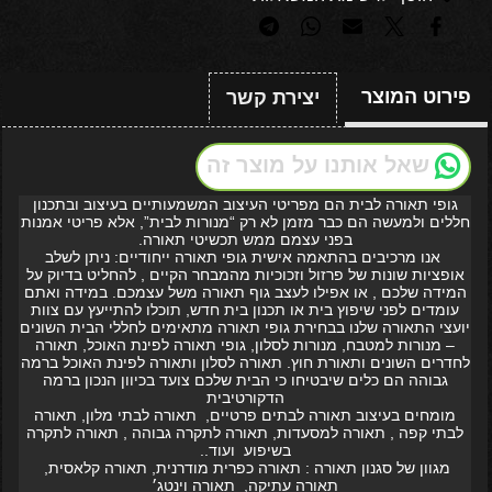
פירוט המוצר
יצירת קשר
שאל אותנו על מוצר זה
גופי תאורה לבית הם מפריטי העיצוב המשמעותיים בעיצוב ובתכנון
חללים ולמעשה הם כבר מזמן לא רק “מנורות לבית”, אלא פריטי אמנות
בפני עצמם ממש תכשיטי תאורה.
אנו מרכיבים בהתאמה אישית גופי תאורה ייחודיים: ניתן לשלב
אופציות שונות של פרזול וזכוכיות מהמבחר הקיים , להחליט בדיוק על
המידה שלכם , או אפילו לעצב גוף תאורה משל עצמכם. במידה ואתם
עומדים לפני שיפוץ בית או תכנון בית חדש, תוכלו להתייעץ עם צוות
יועצי התאורה שלנו בבחירת גופי תאורה מתאימים לחללי הבית השונים
– מנורות למטבח, מנורות לסלון, גופי תאורה לפינת האוכל, תאורה
לחדרים השונים ותאורת חוץ. תאורה לסלון ותאורה לפינת האוכל ברמה
גבוהה הם כלים שיבטיחו כי הבית שלכם צועד בכיוון הנכון ברמה
הדקורטיבית
מומחים בעיצוב תאורה לבתים פרטיים, תאורה לבתי מלון, תאורה
לבתי קפה , תאורה למסעדות, תאורה לתקרה גבוהה , תאורה לתקרה
בשיפוע ועוד..
מגוון של סגנון תאורה : תאורה כפרית מודרנית, תאורה קלאסית,
תאורה עתיקה, תאורה וינטג׳