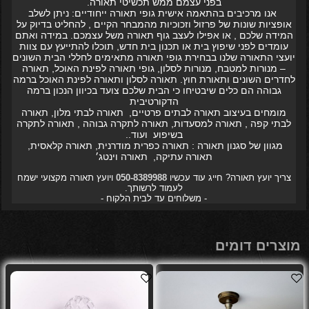
בפני עצמם ממש תכשיטי תאורה.
אנו מרכיבים בהתאמה אישית גופי תאורה ייחודיים: ניתן לשלב
אופציות שונות של פרזול וזכוכיות מהמבחר הקיים , להחליט בדיוק על
המידה שלכם , או אפילו לעצב גוף תאורה משל עצמכם. במידה ואתם
עומדים לפני שיפוץ בית או תכנון בית חדש, תוכלו להתייעץ עם צוות
יועצי התאורה שלנו בבחירת גופי תאורה מתאימים לחללי הבית השונים
– מנורות למטבח, מנורות לסלון, גופי תאורה לפינת האוכל, תאורה
לחדרים השונים ותאורת חוץ. תאורה לסלון ותאורה לפינת האוכל ברמה
גבוהה הם כלים שיבטיחו כי הבית שלכם צועד בכיוון הנכון ברמה
הדקורטיבית
מומחים בעיצוב תאורה לבתים פרטיים, תאורה לבתי מלון, תאורה
לבתי קפה , תאורה למסעדות, תאורה לתקרה גבוהה , תאורה לתקרה
בשיפוע ועוד..
מגוון של סגנון תאורה : תאורה כפרית מודרנית, תאורה קלאסית,
תאורה עתיקה, תאורה וינטג׳
צריך יועץ תאורה? חייג עוד עכשיו
050-8389988
ויועץ תאורה מקצועי ישמח
לעמוד לרשותך.
- משלוחים עד לבית הלקוח -
מוצרים דומים